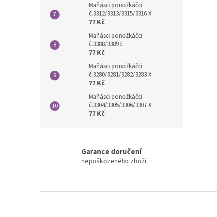
Maňásci ponožkáčci
č.3312/3313/3315/3316 X
77 Kč
Maňásci ponožkáčci
č.3388/3389 E
77 Kč
Maňásci ponožkáčci
č.3280/3281/3282/3283 X
77 Kč
Maňásci ponožkáčci
č.3304/3305/3306/3307 X
77 Kč
Garance doručení
nepoškozeného zboží
Z
á