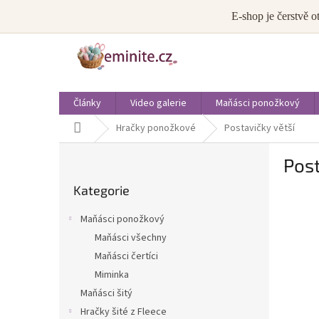
Přejít
info@eminite.cz
E-shop je čerstvě o
na
obsah
Články
Video galerie
Maňásci ponožkový
Domů
Hračky ponožkové
Postavičky větší
P
Post
o
Přeskočit
s
Kategorie
kategorie
t
r
Maňásci ponožkový
a
Maňásci všechny
n
Maňásci čertíci
n
í
Miminka
p
Maňásci šitý
a
Hračky šité z Fleece