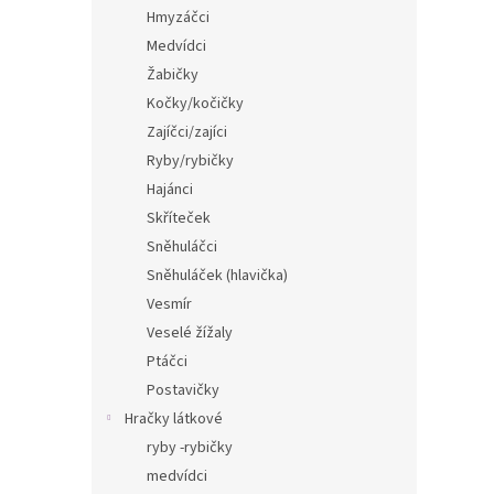
n
Hmyzáčci
e
Medvídci
l
Žabičky
Kočky/kočičky
Zajíčci/zajíci
Ryby/rybičky
Hajánci
Skříteček
Sněhuláčci
Sněhuláček (hlavička)
Vesmír
Veselé žížaly
Ptáčci
Postavičky
Hračky látkové
ryby -rybičky
medvídci