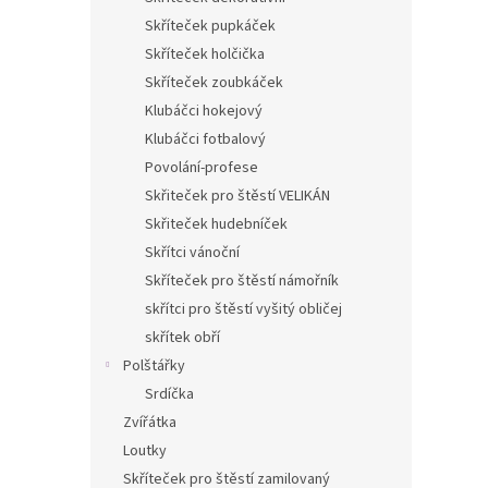
Skříteček pupkáček
Skříteček holčička
Skříteček zoubkáček
Klubáčci hokejový
Klubáčci fotbalový
Povolání-profese
Skřiteček pro štěstí VELIKÁN
Skřiteček hudebníček
Skřítci vánoční
Skříteček pro štěstí námořník
skřítci pro štěstí vyšitý obličej
skřítek obří
Polštářky
Srdíčka
Zvířátka
Loutky
Skříteček pro štěstí zamilovaný