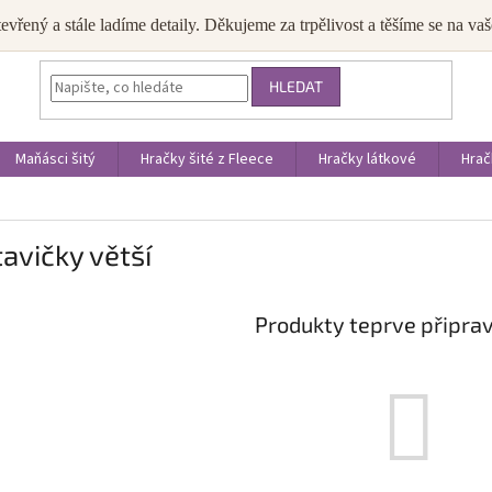
JAK NAKUPOVAT
OBCHODNÍ PODMÍNKY
PODMÍNKY OCHRANY OS
tevřený a stále ladíme detaily. Děkujeme za trpělivost a těšíme se na v
HLEDAT
Maňásci šitý
Hračky šité z Fleece
Hračky látkové
Hrač
avičky větší
Produkty teprve připra