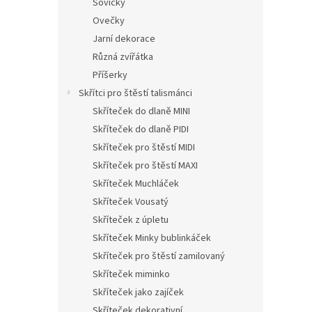
Sovičky
Ovečky
Jarní dekorace
Různá zvířátka
Příšerky
Skřítci pro štěstí talismánci
Skříteček do dlaně MINI
Skříteček do dlaně PIDI
Skříteček pro štěstí MIDI
Skříteček pro štěstí MAXI
Skříteček Muchláček
Skříteček Vousatý
Skříteček z úpletu
Skříteček Minky bublinkáček
Skříteček pro štěstí zamilovaný
Skříteček miminko
Skříteček jako zajíček
Skříteček dekorativní