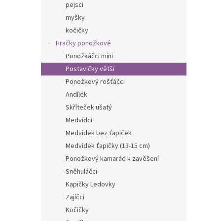
pejsci
myšky
kočičky
Hračky ponožkové
Ponožkáčci mini
Postavičky větší
Ponožkový rošťáčci
Andílek
Skříteček ušatý
Medvídci
Medvídek bez ťapiček
Medvídek ťapičky (13-15 cm)
Ponožkový kamarád k zavěšení
Sněhuláčci
Kapičky Ledovky
Zajíčci
Kočičky