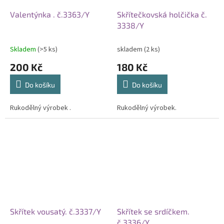
Valentýnka . č.3363/Y
Skřítečkovská holčička č.
3338/Y
Skladem
(>5 ks)
skladem
(2 ks)
200 Kč
180 Kč
Do košíku
Do košíku
Rukodělný výrobek .
Rukodělný výrobek.
Skřítek vousatý. č.3337/Y
Skřítek se srdíčkem.
č.3336/Y