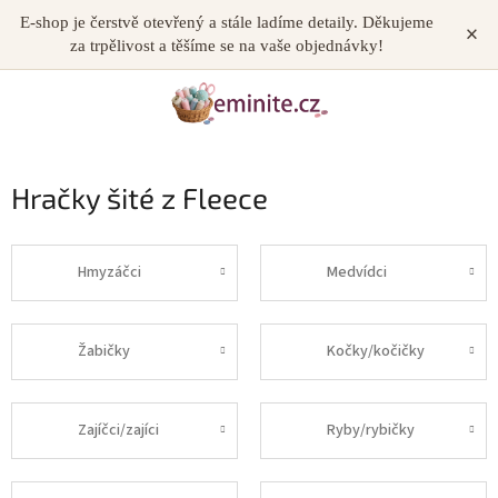
Přejít
E-shop je čerstvě otevřený a stále ladíme detaily. Děkujeme
×
NÁKUP
na
za trpělivost a těšíme se na vaše objednávky!
obsah
KOŠÍK
Hračky šité z Fleece
Hmyzáčci
Medvídci
Žabičky
Kočky/kočičky
Zajíčci/zajíci
Ryby/rybičky