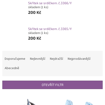
Skřítek se srdíčkem. č.3366/Y
skladem
(1 ks)
200 Kč
Skřítek se srdíčkem. č.3365/Y
skladem
(1 ks)
200 Kč
Ř
a
Doporučujeme
Nejlevnější
Nejdražší
Nejprodávanější
z
e
Abecedně
n
í
p
OTEVŘÍT FILTR
r
o
V
d
ý
u