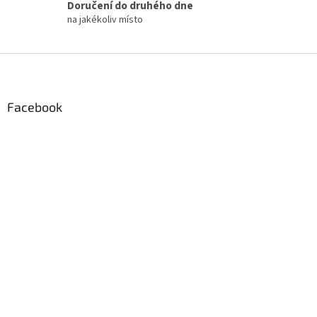
p
Doručení do druhého dne
i
na jakékoliv místo
s
u
Z
á
p
a
Facebook
t
í