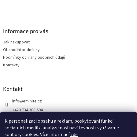
Informace pro vás
Jak nakupovat
Obchodní podmínky
Podmínky ochrany osobních údajů
Kontakty
Kontakt
info
@
eminite.cz
+420 734 308 694
Eminite.cz
K personalizaci obsahu a reklam, poskytování funkcí
sociálních médií a analýze naší návštěvnosti využíváme
soubory cookies. Více informací
zde
.