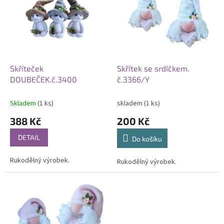
p
k
i
t
s
ů
p
r
o
d
Skříteček
Skřítek se srdíčkem.
u
DOUBEČEK.č.3400
č.3366/Y
k
t
Skladem
(1 ks)
skladem
(1 ks)
ů
388 Kč
200 Kč
DETAIL
Do košíku
Rukodělný výrobek.
Rukodělný výrobek.