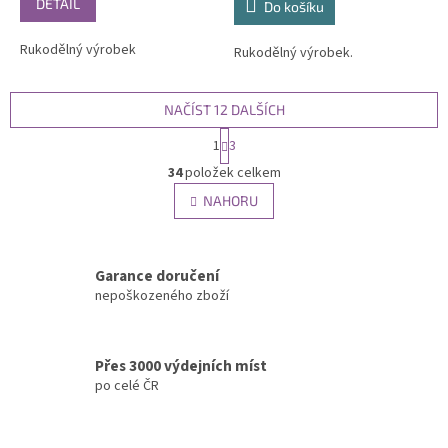
DETAIL
Do košíku
Rukodělný výrobek
Rukodělný výrobek.
NAČÍST 12 DALŠÍCH
S
1
3
t
O
r
34
položek celkem
v
á
l
NAHORU
n
á
k
d
o
v
a
á
Garance doručení
c
n
í
nepoškozeného zboží
í
p
r
v
Přes 3000 výdejních míst
k
po celé ČR
y
v
ý