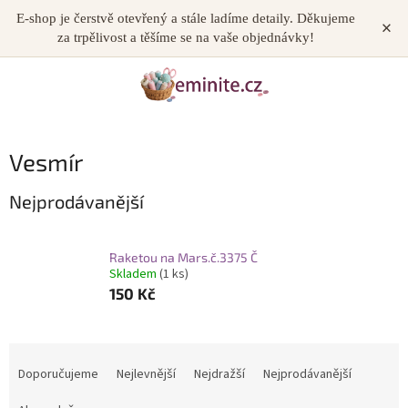
Přejít
E-shop je čerstvě otevřený a stále ladíme detaily. Děkujeme
×
NÁKUP
na
za trpělivost a těšíme se na vaše objednávky!
obsah
KOŠÍK
Vesmír
Nejprodávanější
Raketou na Mars.č.3375 Č
Skladem
(1 ks)
150 Kč
Ř
a
Doporučujeme
Nejlevnější
Nejdražší
Nejprodávanější
z