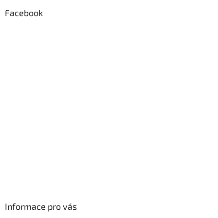
p
a
Facebook
t
í
Informace pro vás