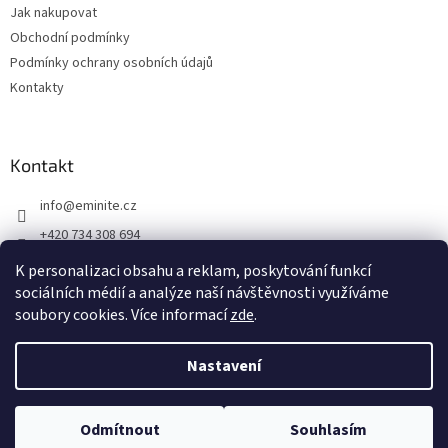
Jak nakupovat
Obchodní podmínky
Podmínky ochrany osobních údajů
Kontakty
Kontakt
info
@
eminite.cz
+420 734 308 694
Eminite.cz
K personalizaci obsahu a reklam, poskytování funkcí
sociálních médií a analýze naší návštěvnosti využíváme
soubory cookies. Více informací
zde
.
Vytvořil Shoptet
Nastavení
Copyright 2026
Eminite.cz
. Všechna práva vyhrazena.
Upravit
Odmítnout
Souhlasím
nastavení cookies