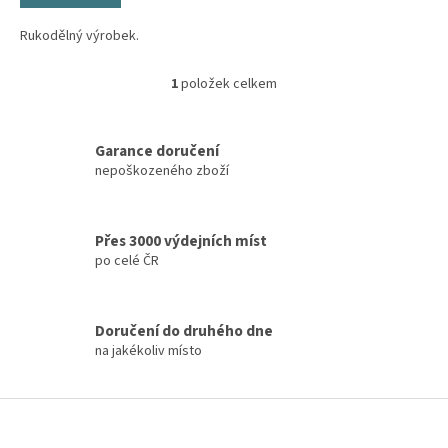
Rukodělný výrobek.
1
položek celkem
O
v
l
á
Garance doručení
d
nepoškozeného zboží
a
c
í
Přes 3000 výdejních míst
p
po celé ČR
r
v
k
y
Doručení do druhého dne
v
na jakékoliv místo
ý
p
i
Z
s
á
u