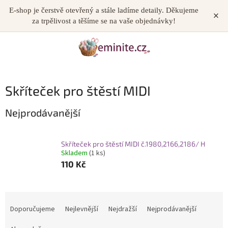
Přejít
E-shop je čerstvě otevřený a stále ladíme detaily. Děkujeme
×
NÁKUP
na
za trpělivost a těšíme se na vaše objednávky!
obsah
KOŠÍK
Skříteček pro štěstí MIDI
Nejprodávanější
Skříteček pro štěstí MIDI č.1980,2166,2186/ H
Skladem
(1 ks)
110 Kč
Ř
a
Doporučujeme
Nejlevnější
Nejdražší
Nejprodávanější
z