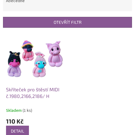
e
Abecedně
n
í
p
OTEVŘÍT FILTR
r
o
V
d
ý
u
p
k
i
t
s
ů
p
r
o
d
Skříteček pro štěstí MIDI
u
č.1980,2166,2186/ H
k
t
Skladem
(1 ks)
ů
110 Kč
DETAIL