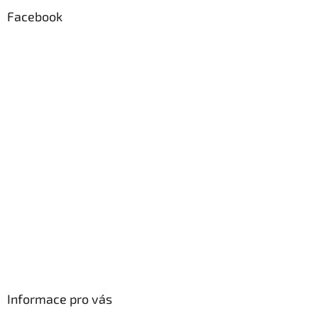
p
a
Facebook
t
í
Informace pro vás