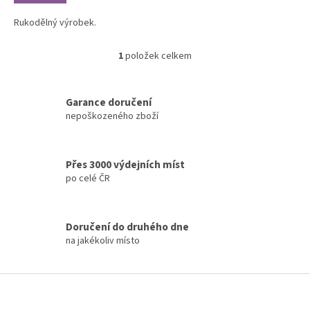
Rukodělný výrobek.
1
položek celkem
O
v
l
á
Garance doručení
d
nepoškozeného zboží
a
c
í
Přes 3000 výdejních míst
p
po celé ČR
r
v
k
y
Doručení do druhého dne
v
na jakékoliv místo
ý
p
i
Z
s
á
u