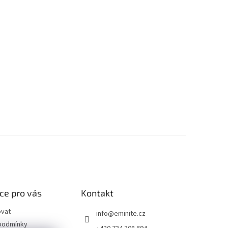
ce pro vás
Kontakt
ovat
info
@
eminite.cz
podmínky