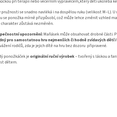
ckou při terapii nebo večerním vypravěčem,který děti ukolébá ke
 pružnosti se snadno navléká i na dospělou ruku (velikost M–L). U 
u se ponožka mírně přizpůsobí, což může lehce změnit vzhled ma
 charakter zůstává nezměněn.
pečnostní upozornění:
Maňásek může obsahovat drobné části. 
dný pro samostatnou hru nejmenších či hodně zvídavých dětí
.
vážení rodičů, zda je jejich dítě na hru bez dozoru připravené.
dý ponožkáček je
originální ruční výrobek
– tvořený s láskou a fan
st dětem.