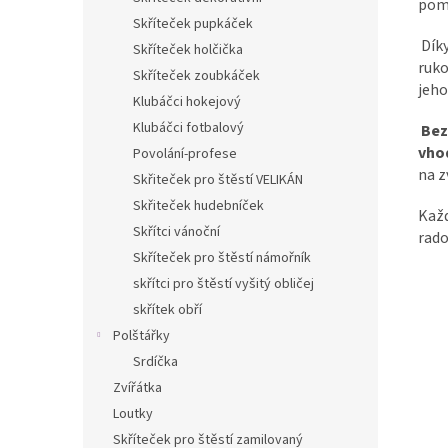
pomů
Skříteček pupkáček
Díky
Skříteček holčička
ruko
Skříteček zoubkáček
jeho
Klubáčci hokejový
Klubáčci fotbalový
Bez
vho
Povolání-profese
na z
Skřiteček pro štěstí VELIKÁN
Skřiteček hudebníček
Kaž
Skřítci vánoční
rado
Skříteček pro štěstí námořník
skřítci pro štěstí vyšitý obličej
skřítek obří
Polštářky
Srdíčka
Zvířátka
Loutky
Skříteček pro štěstí zamilovaný