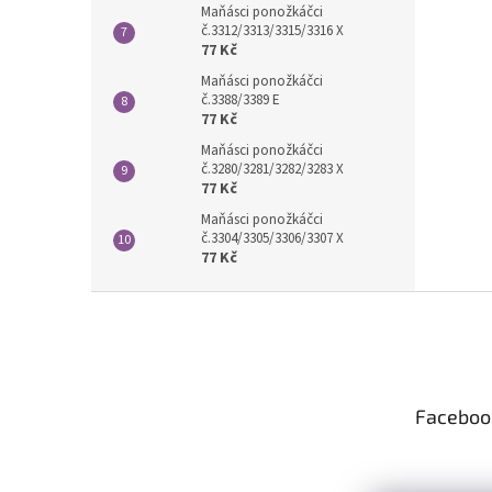
Maňásci ponožkáčci
č.3312/3313/3315/3316 X
77 Kč
Maňásci ponožkáčci
č.3388/3389 E
77 Kč
Maňásci ponožkáčci
č.3280/3281/3282/3283 X
77 Kč
Maňásci ponožkáčci
č.3304/3305/3306/3307 X
77 Kč
Z
á
p
a
t
Faceboo
í