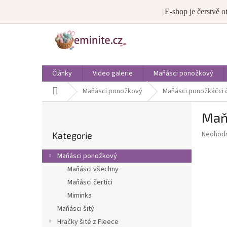
Přejít
info@eminite.cz
E-shop je čerstvě o
na
obsah
Články
Video galerie
Maňásci ponožkový
Domů
Maňásci ponožkový
Maňásci ponožkáčci č
P
Maň
o
Přeskočit
s
Průměr
Neohod
Kategorie
kategorie
t
hodnoce
r
produkt
Maňásci ponožkový
a
je
Maňásci všechny
0,0
n
z
Maňásci čertíci
n
5
í
Miminka
hvězdič
p
Maňásci šitý
a
Hračky šité z Fleece