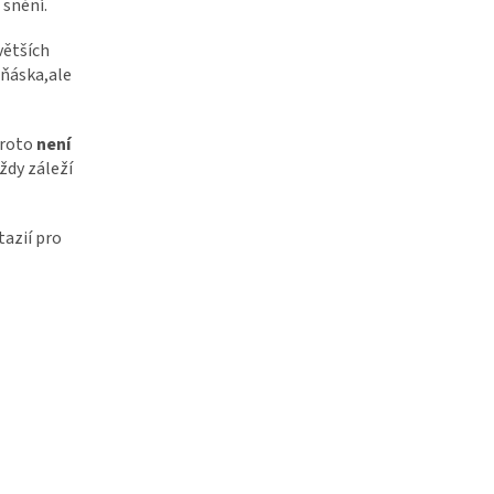
 snění.
větších
ňáska,ale
Proto
není
Vždy záleží
tazií pro