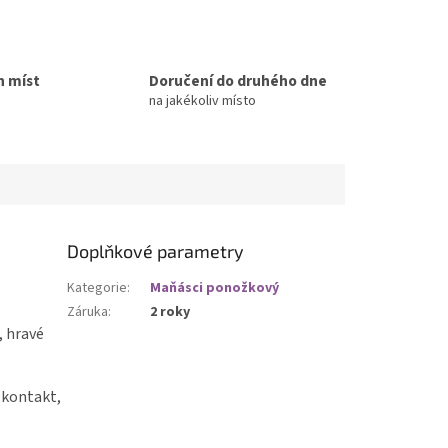
h míst
Doručení do druhého dne
na jakékoliv místo
Doplňkové parametry
Kategorie
:
Maňásci ponožkový
Záruka
:
2 roky
, hravé
 kontakt,