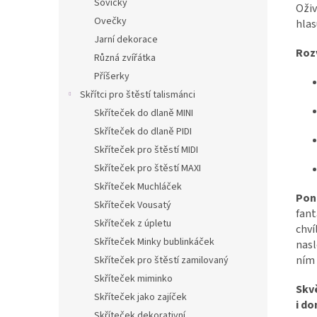
Sovičky
Oživ
Ovečky
hlas
Jarní dekorace
Rozv
Různá zvířátka
Příšerky
Skřítci pro štěstí talismánci
Skříteček do dlaně MINI
Skříteček do dlaně PIDI
Skříteček pro štěstí MIDI
Skříteček pro štěstí MAXI
Skříteček Muchláček
Pono
Skříteček Vousatý
fant
Skříteček z úpletu
chví
Skříteček Minky bublinkáček
nasl
ním 
Skříteček pro štěstí zamilovaný
Skříteček miminko
Skv
Skříteček jako zajíček
i do
Skříteček dekorativní