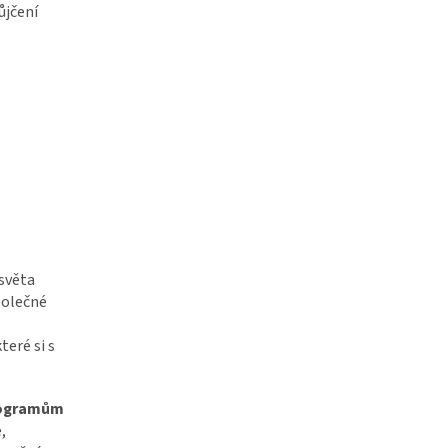
ůjčení
světa
polečné
eré si s
programům
,