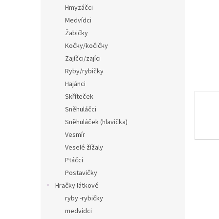
n
Hmyzáčci
e
Medvídci
l
Žabičky
Kočky/kočičky
Zajíčci/zajíci
Ryby/rybičky
Hajánci
Skříteček
Sněhuláčci
Sněhuláček (hlavička)
Vesmír
Veselé žížaly
Ptáčci
Postavičky
Hračky látkové
ryby -rybičky
medvídci