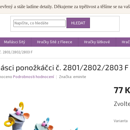
JAK NAKUPOVAT
OBCHODNÍ PODMÍNKY
PODMÍNKY OCHRANY OS
tevřený a stále ladíme detaily. Děkujeme za trpělivost a těšíme se na v
HLEDAT
Maňásci šitý
Hračky šité z Fleece
Hračky látkové
Hrač
. 2801/2802/2803 F
ásci ponožkáčci č. 2801/2802/2803 F
né
noceno
Podrobnosti hodnocení
Značka:
eminite
ní
77 
u
Měrná
Zvolt
cena:
ek.
Varianta