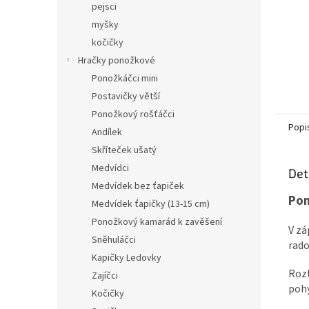
pejsci
myšky
kočičky
Hračky ponožkové
Ponožkáčci mini
Postavičky větší
Ponožkový rošťáčci
Popi
Andílek
Skříteček ušatý
Medvídci
Det
Medvídek bez ťapiček
Pon
Medvídek ťapičky (13-15 cm)
Ponožkový kamarád k zavěšení
V zá
Sněhuláčci
rado
Kapičky Ledovky
Rozt
Zajíčci
pohy
Kočičky