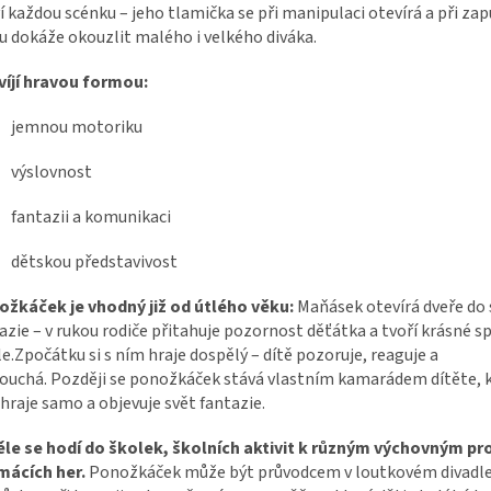
í každou scénku – jeho tlamička se při manipulaci otevírá a při zap
u dokáže okouzlit malého i velkého diváka.
íjí hravou formou:
jemnou motoriku
výslovnost
fantazii a komunikaci
dětskou představivost
žkáček je vhodný již od útlého věku:
Maňásek otevírá dveře do 
azie – v rukou rodiče přitahuje pozornost děťátka a tvoří krásné s
le.Zpočátku si s ním hraje dospělý – dítě pozoruje, reaguje a
ouchá. Později se ponožkáček stává vlastním kamarádem dítěte, kt
hraje samo a objevuje svět fantazie.
ěle se hodí do školek, školních aktivit k různým výchovným 
mácích her.
Ponožkáček může být průvodcem v loutkovém divadle