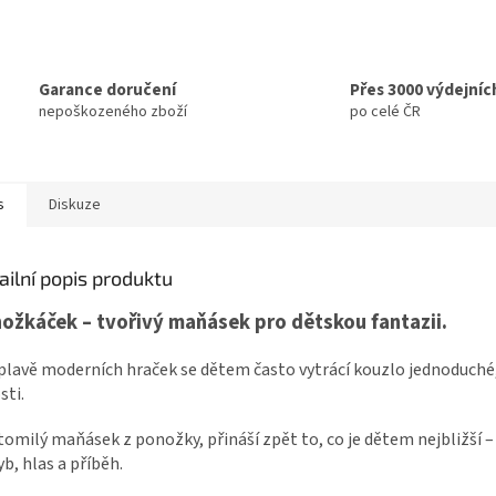
Garance doručení
Přes 3000 výdejníc
nepoškozeného zboží
po celé ČR
s
Diskuze
ailní popis produktu
ožkáček – tvořivý maňásek pro dětskou fantazii.
plavě moderních hraček se dětem často vytrácí kouzlo jednoduché
sti.
omilý maňásek z ponožky, přináší zpět to, co je dětem nejbližší –
b, hlas a příběh.