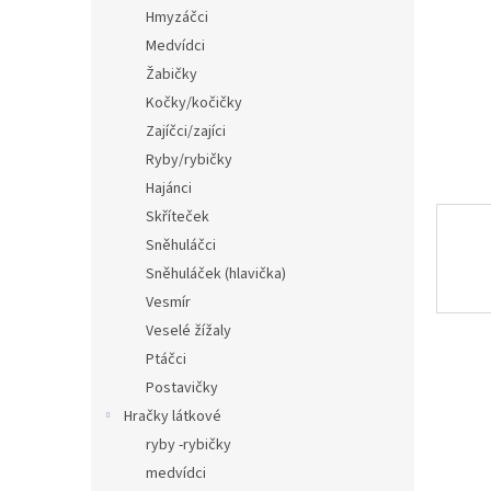
n
Hmyzáčci
e
Medvídci
l
Žabičky
Kočky/kočičky
Zajíčci/zajíci
Ryby/rybičky
Hajánci
Skříteček
Sněhuláčci
Sněhuláček (hlavička)
Vesmír
Veselé žížaly
Ptáčci
Postavičky
Hračky látkové
ryby -rybičky
medvídci