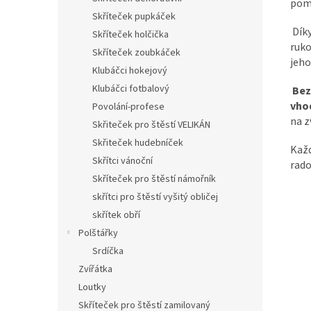
pomů
Skříteček pupkáček
Díky
Skříteček holčička
ruko
Skříteček zoubkáček
jeho
Klubáčci hokejový
Klubáčci fotbalový
Bez
vho
Povolání-profese
na z
Skřiteček pro štěstí VELIKÁN
Skřiteček hudebníček
Kaž
Skřítci vánoční
rado
Skříteček pro štěstí námořník
skřítci pro štěstí vyšitý obličej
skřítek obří
Polštářky
Srdíčka
Zvířátka
Loutky
Skříteček pro štěstí zamilovaný