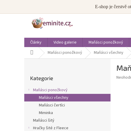
Přejít
info@eminite.cz
E-shop je čerstvě o
na
obsah
Články
Video galerie
Maňásci ponožkový
Domů
Maňásci ponožkový
Maňásci všechny
P
Maň
o
Přeskočit
s
Průměr
Neohod
Kategorie
kategorie
t
hodnoce
r
produkt
Maňásci ponožkový
a
je
Maňásci všechny
0,0
n
z
Maňásci čertíci
n
5
í
Miminka
hvězdič
p
Maňásci šitý
a
Hračky šité z Fleece