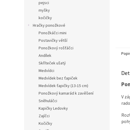
pejsci
myšky
kočičky
Hračky ponožkové
Ponožkáčci mini
Postavičky větší
Ponožkový rošťáčci
Popi
Andílek
Skříteček ušatý
Medvídci
Det
Medvídek bez ťapiček
Pon
Medvídek ťapičky (13-15 cm)
Ponožkový kamarád k zavěšení
V zá
Sněhuláčci
rado
Kapičky Ledovky
Rozt
Zajíčci
pohy
Kočičky