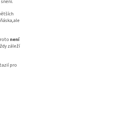
 snění.
větších
ňáska,ale
Proto
není
Vždy záleží
tazií pro