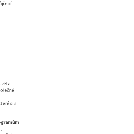
ůjčení
světa
polečné
eré si s
programům
,