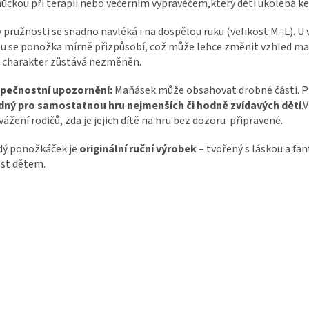
ckou při terapii nebo večerním vypravěčem,který děti ukolébá ke
 pružnosti se snadno navléká i na dospělou ruku (velikost M–L). U 
u se ponožka mírně přizpůsobí, což může lehce změnit vzhled ma
 charakter zůstává nezměněn.
pečnostní upozornění:
Maňásek může obsahovat drobné části. 
dný pro samostatnou hru nejmenších či hodně zvídavých dětí
.
vážení rodičů, zda je jejich dítě na hru bez dozoru připravené.
dý ponožkáček je
originální ruční výrobek
– tvořený s láskou a fan
st dětem.