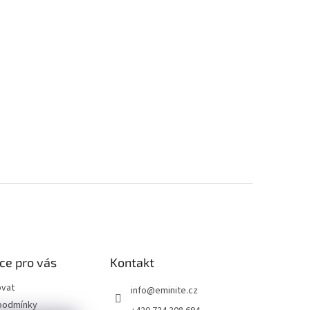
ce pro vás
Kontakt
ovat
info
@
eminite.cz
podmínky