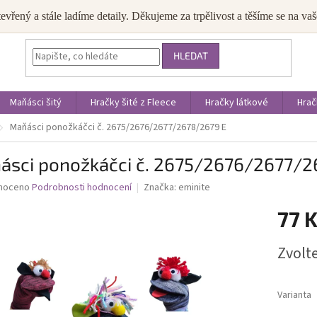
JAK NAKUPOVAT
OBCHODNÍ PODMÍNKY
PODMÍNKY OCHRANY OS
tevřený a stále ladíme detaily. Děkujeme za trpělivost a těšíme se na v
HLEDAT
Maňásci šitý
Hračky šité z Fleece
Hračky látkové
Hrač
Maňásci ponožkáčci č. 2675/2676/2677/2678/2679 E
ásci ponožkáčci č. 2675/2676/2677/2
né
noceno
Podrobnosti hodnocení
Značka:
eminite
ní
77 
u
Měrná
Zvolt
cena:
ek.
Varianta