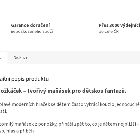
Garance doručení
Přes 3000 výdejníc
nepoškozeného zboží
po celé ČR
s
Diskuze
ailní popis produktu
ožkáček – tvořivý maňásek pro dětskou fantazii.
plavě moderních hraček se dětem často vytrácí kouzlo jednoduché
sti.
omilý maňásek z ponožky, přináší zpět to, co je dětem nejbližší –
b, hlas a příběh.