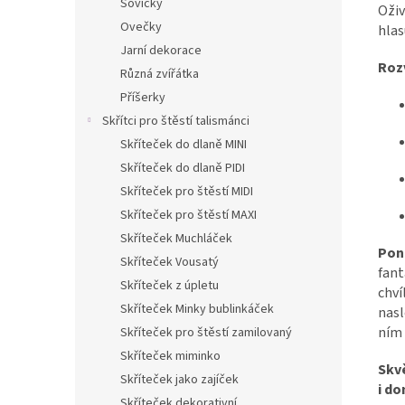
Sovičky
Oživ
Ovečky
hlas
Jarní dekorace
Rozv
Různá zvířátka
Příšerky
Skřítci pro štěstí talismánci
Skříteček do dlaně MINI
Skříteček do dlaně PIDI
Skříteček pro štěstí MIDI
Skříteček pro štěstí MAXI
Skříteček Muchláček
Pono
Skříteček Vousatý
fant
Skříteček z úpletu
chví
Skříteček Minky bublinkáček
nasl
ním 
Skříteček pro štěstí zamilovaný
Skříteček miminko
Skv
Skříteček jako zajíček
i do
Skříteček dekorativní