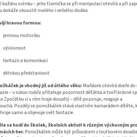
í každou scénku – jeho tlamička se při manipulaci otevírá a při zap
u dokáže okouzlit malého i velkého diváka.
íjí hravou formou:
jemnou motoriku
výslovnost
fantazii a komunikaci
dětskou představivost
žkáček je vhodný již od útlého věku:
Maňásek otevírá dveře do 
azie – v rukou rodiče přitahuje pozornost děťátka a tvoří krásné s
le.Zpočátku si s ním hraje dospělý – dítě pozoruje, reaguje a
ouchá. Později se ponožkáček stává vlastním kamarádem dítěte, kt
hraje samo a objevuje svět fantazie.
ěle se hodí do školek, školních aktivit k různým výchovným 
mácích her.
Ponožkáček může být průvodcem v loutkovém divadle