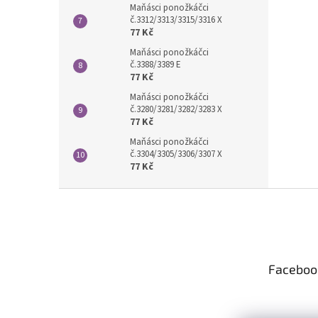
Maňásci ponožkáčci
č.3312/3313/3315/3316 X
77 Kč
Maňásci ponožkáčci
č.3388/3389 E
77 Kč
Maňásci ponožkáčci
č.3280/3281/3282/3283 X
77 Kč
Maňásci ponožkáčci
č.3304/3305/3306/3307 X
77 Kč
Z
á
p
a
t
Faceboo
í