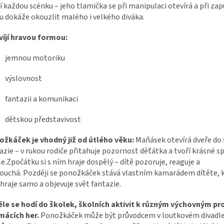
í každou scénku – jeho tlamička se při manipulaci otevírá a při zap
u dokáže okouzlit malého i velkého diváka.
íjí hravou formou:
jemnou motoriku
výslovnost
fantazii a komunikaci
dětskou představivost
žkáček je vhodný již od útlého věku:
Maňásek otevírá dveře do 
azie – v rukou rodiče přitahuje pozornost děťátka a tvoří krásné s
le.Zpočátku si s ním hraje dospělý – dítě pozoruje, reaguje a
ouchá. Později se ponožkáček stává vlastním kamarádem dítěte, kt
hraje samo a objevuje svět fantazie.
ěle se hodí do školek, školních aktivit k různým výchovným 
mácích her.
Ponožkáček může být průvodcem v loutkovém divadle