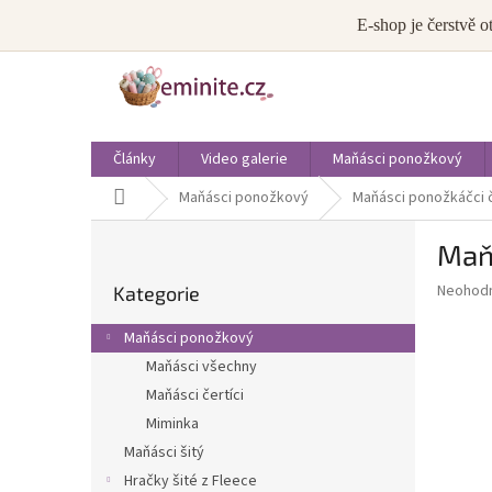
Přejít
info@eminite.cz
E-shop je čerstvě o
na
obsah
Články
Video galerie
Maňásci ponožkový
Domů
Maňásci ponožkový
Maňásci ponožkáčci 
P
Maň
o
Přeskočit
s
Průměr
Neohod
Kategorie
kategorie
t
hodnoce
r
produkt
Maňásci ponožkový
a
je
Maňásci všechny
0,0
n
z
Maňásci čertíci
n
5
í
Miminka
hvězdič
p
Maňásci šitý
a
Hračky šité z Fleece