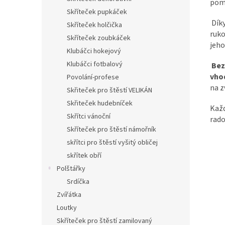
pomů
Skříteček pupkáček
Díky
Skříteček holčička
ruko
Skříteček zoubkáček
jeho
Klubáčci hokejový
Klubáčci fotbalový
Bez
vho
Povolání-profese
na z
Skřiteček pro štěstí VELIKÁN
Skřiteček hudebníček
Kaž
Skřítci vánoční
rado
Skříteček pro štěstí námořník
skřítci pro štěstí vyšitý obličej
skřítek obří
Polštářky
Srdíčka
Zvířátka
Loutky
Skříteček pro štěstí zamilovaný