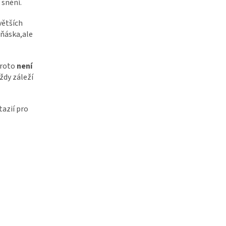
 snění.
větších
ňáska,ale
Proto
není
Vždy záleží
tazií pro