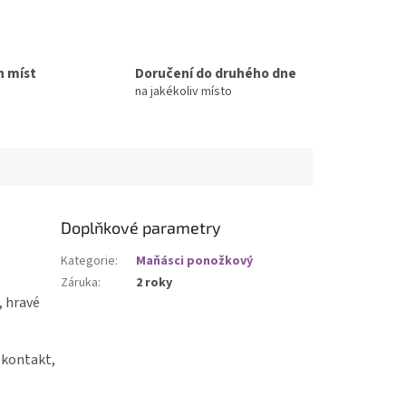
h míst
Doručení do druhého dne
na jakékoliv místo
Doplňkové parametry
Kategorie
:
Maňásci ponožkový
Záruka
:
2 roky
, hravé
 kontakt,