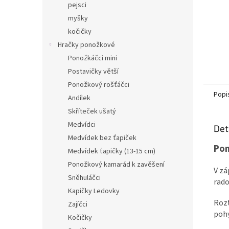
pejsci
myšky
kočičky
Hračky ponožkové
Ponožkáčci mini
Postavičky větší
Ponožkový rošťáčci
Popi
Andílek
Skříteček ušatý
Medvídci
Det
Medvídek bez ťapiček
Pon
Medvídek ťapičky (13-15 cm)
Ponožkový kamarád k zavěšení
V zá
Sněhuláčci
rado
Kapičky Ledovky
Rozt
Zajíčci
pohy
Kočičky