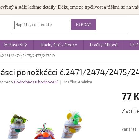
JAK NAKUPOVAT
OBCHODNÍ PODMÍNKY
PODMÍNKY OCHRANY OS
tevřený a stále ladíme detaily. Děkujeme za trpělivost a těšíme se na v
HLEDAT
Maňásci šitý
Hračky šité z Fleece
Hračky látkové
Hrač
č.2471/2474/2475/2477/2478 D
ásci ponožkáčci č.2471/2474/2475/2
né
noceno
Podrobnosti hodnocení
Značka:
eminite
ní
77 
u
Měrná
Zvolt
cena:
ek.
Varianta