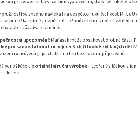
ckou při terapii nebo večerním vypravěčem,který děti ukolébá ke
 pružnosti se snadno navléká i na dospělou ruku (velikost M–L). U 
u se ponožka mírně přizpůsobí, což může lehce změnit vzhled ma
 charakter zůstává nezměněn.
pečnostní upozornění:
Maňásek může obsahovat drobné části. 
dný pro samostatnou hru nejmenších či hodně zvídavých dětí
.
vážení rodičů, zda je jejich dítě na hru bez dozoru připravené.
dý ponožkáček je
originální ruční výrobek
– tvořený s láskou a fan
st dětem.