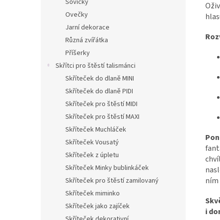
Sovičky
Oživ
Ovečky
hlas
Jarní dekorace
Rozv
Různá zvířátka
Příšerky
Skřítci pro štěstí talismánci
Skříteček do dlaně MINI
Skříteček do dlaně PIDI
Skříteček pro štěstí MIDI
Skříteček pro štěstí MAXI
Skříteček Muchláček
Pono
Skříteček Vousatý
fant
Skříteček z úpletu
chví
Skříteček Minky bublinkáček
nasl
ním 
Skříteček pro štěstí zamilovaný
Skříteček miminko
Skv
Skříteček jako zajíček
i do
Skříteček dekorativní