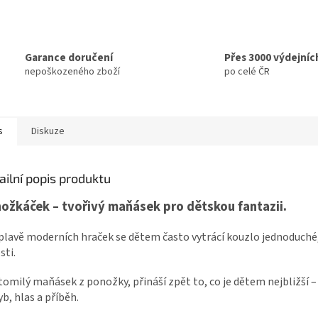
Garance doručení
Přes 3000 výdejníc
nepoškozeného zboží
po celé ČR
s
Diskuze
ailní popis produktu
ožkáček – tvořivý maňásek pro dětskou fantazii.
plavě moderních hraček se dětem často vytrácí kouzlo jednoduché
sti.
omilý maňásek z ponožky, přináší zpět to, co je dětem nejbližší –
b, hlas a příběh.