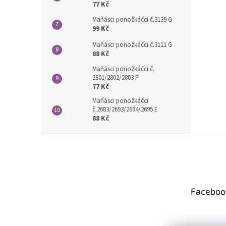
77 Kč
Maňásci ponožkáčci č.3139 G
99 Kč
Maňásci ponožkáčci č.3111 G
88 Kč
Maňásci ponožkáčci č.
2801/2802/2803 F
77 Kč
Maňásci ponožkáčci
č.2683/2693/2694/2695 E
88 Kč
Z
á
p
a
t
Faceboo
í