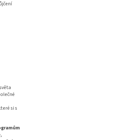
ůjčení
světa
polečné
eré si s
programům
,