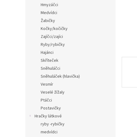
n
Hmyzáčci
e
Medvídci
l
Žabičky
Kočky/kočičky
Zajíčci/zajíci
Ryby/rybičky
Hajánci
Skříteček
Sněhuláčci
Sněhuláček (hlavička)
Vesmír
Veselé žížaly
Ptáčci
Postavičky
Hračky látkové
ryby -rybičky
medvídci