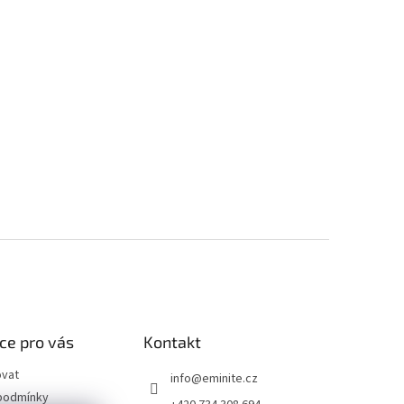
ce pro vás
Kontakt
ovat
info
@
eminite.cz
podmínky