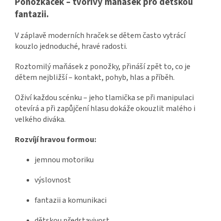
Ponožkáček – tvořivý maňásek pro dětskou
fantazii.
V záplavě moderních hraček se dětem často vytrácí
kouzlo jednoduché, hravé radosti.
Roztomilý maňásek z ponožky, přináší zpět to, co je
dětem nejbližší – kontakt, pohyb, hlas a příběh.
Oživí každou scénku – jeho tlamička se při manipulaci
otevírá a při zapůjčení hlasu dokáže okouzlit malého i
velkého diváka.
Rozvíjí hravou formou:
jemnou motoriku
výslovnost
fantazii a komunikaci
dětskou představivost