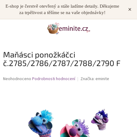
Přejít
E-shop je čerstvě otevřený a stále ladíme detaily. Děkujeme
×
NÁKUP
na
za trpělivost a těšíme se na vaše objednávky!
obsah
KOŠÍK
Maňásci ponožkáčci
č.2785/2786/2787/2788/2790 F
Průměrné
Neohodnoceno
Podrobnosti hodnocení
Značka:
eminite
hodnocení
produktu
je
0,0
z
5
hvězdiček.