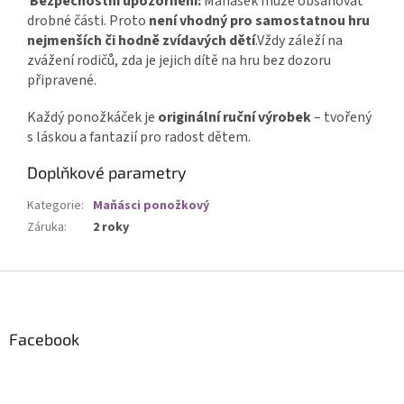
Bezpečnostní upozornění:
Maňásek může obsahovat
drobné části. Proto
není vhodný pro samostatnou hru
nejmenších či hodně zvídavých dětí
.Vždy záleží na
zvážení rodičů, zda je jejich dítě na hru bez dozoru
připravené.
Každý ponožkáček je
originální ruční výrobek
– tvořený
s láskou a fantazií pro radost dětem.
Doplňkové parametry
Kategorie
:
Maňásci ponožkový
Záruka
:
2 roky
Z
á
p
a
Facebook
t
í