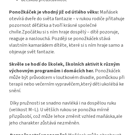
Ponožkáček je vhodný již od útlého věku:
Maňásek
otevírá dveře do světa fantazie – v rukou rodiče přitahuje
pozornost děťátka a tvoří krásné společné
chvíle.Zpočátku si s ním hraje dospělý – dítě pozoruje,
reaguje a naslouchá. Později se ponožkáček stává
vlastním kamarádem dítěte, které si s ním hraje samo a
objevuje svět fantazie.
Skvěle se hodí do školek, školních aktivit k různým
výchovným programům i domácích her.
Ponožkáček
může být průvodcem v loutkovém divadle, pomůckou při
terapii nebo večerním vypravěčem,který děti ukolébá ke
snění.
Díky pružnosti se snadno navléká i na dospělou ruku
(velikost M–L). U větších rukou se ponožka mírně
přizpůsobí, což může lehce změnit vzhled maňáska,ale
jeho charakter zůstává nezměněn.