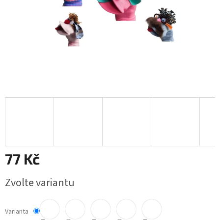
77 Kč
Měrná
Zvolte variantu
cena:
Varianta