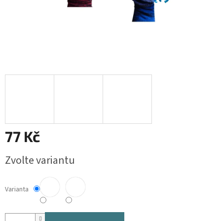
77 Kč
Měrná
Zvolte variantu
cena:
Varianta