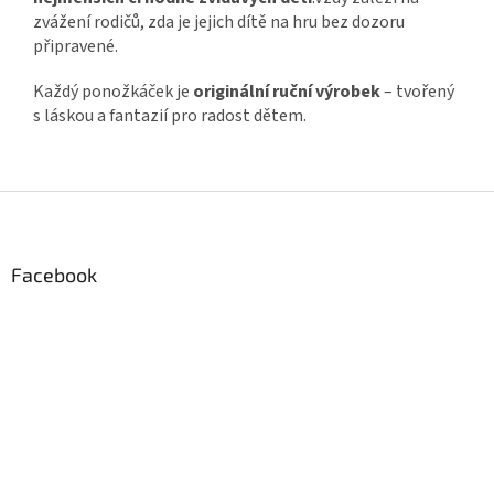
zvážení rodičů, zda je jejich dítě na hru bez dozoru
připravené.
Každý ponožkáček je
originální ruční výrobek
– tvořený
s láskou a fantazií pro radost dětem.
Z
á
p
a
Facebook
t
í