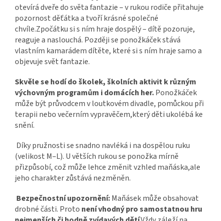
otevírá dveře do světa fantazie – v rukou rodiče přitahuje
pozornost děťátka a tvoří krásné společné
chvíle.Zpočátku si s ním hraje dospělý – dítě pozoruje,
reaguje a naslouchá. Později se ponožkáček stává
vlastním kamarádem dítěte, které si s ním hraje samo a
objevuje svět fantazie.
Skvěle se hodí do školek, školních aktivit k různým
výchovným programům i domácích her.
Ponožkáček
může být průvodcem v loutkovém divadle, pomůckou při
terapii nebo večerním vypravěčem,který děti ukolébá ke
snění.
Díky pružnosti se snadno navléká i na dospělou ruku
(velikost M–L). U větších rukou se ponožka mírně
přizpůsobí, což může lehce změnit vzhled maňáska,ale
jeho charakter zůstává nezměněn.
Bezpečnostní upozornění:
Maňásek může obsahovat
drobné části. Proto
není vhodný pro samostatnou hru
nejmenších či hodně zvídavých dětí
.Vždy záleží na