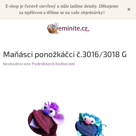
Přejít
E-shop je čerstvě otevřený a stále ladíme detaily. Děkujeme
×
NÁKUP
na
za trpělivost a těšíme se na vaše objednávky!
obsah
KOŠÍK
Maňásci ponožkáčci č.3016/3018 G
Průměrné
Neohodnoceno
Podrobnosti hodnocení
hodnocení
produktu
je
0,0
z
5
hvězdiček.