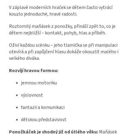
V záplavě moderních hraček se dětem často vytrácí
kouzlo jednoduché, hravé radosti.
Roztomilý maňásek z ponožky, přináší zpět to, co je
dětem nejbližší – kontakt, pohyb, hlas a příběh.
Oživí každou scénku – jeho tlamička se při manipulaci
otevírá a při zapůjčení hlasu dokáže okouzlit malého i
velkého diváka.
Rozvíjí hravou formou:
jemnou motoriku
výslovnost
fantazii a komunikaci
dětskou představivost
Ponožkáček je vhodný již od útlého věku:
Maňásek