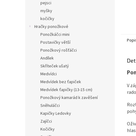
pejsci
myšky
kočičky
Hračky ponožkové
Ponožkáčci mini
Popi
Postavičky větší
Ponožkový rošťáčci
Andílek
Det
Skříteček ušatý
Pon
Medvídci
Medvídek bez ťapiček
V zá
Medvídek ťapičky (13-15 cm)
rado
Ponožkový kamarád k zavěšení
Rozt
Sněhuláčci
pohy
Kapičky Ledovky
Zajíčci
Oživ
Kočičky
hlas