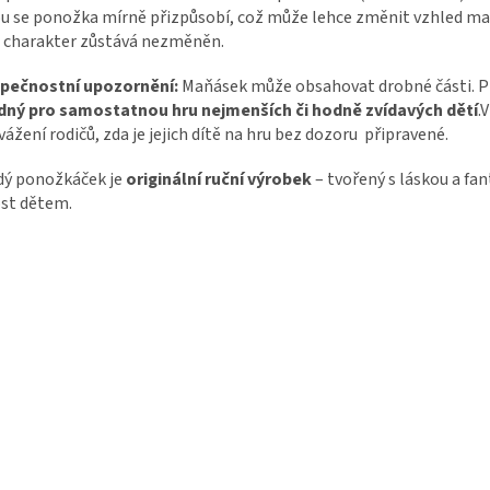
u se ponožka mírně přizpůsobí, což může lehce změnit vzhled ma
 charakter zůstává nezměněn.
pečnostní upozornění:
Maňásek může obsahovat drobné části. 
dný pro samostatnou hru nejmenších či hodně zvídavých dětí
.
vážení rodičů, zda je jejich dítě na hru bez dozoru připravené.
dý ponožkáček je
originální ruční výrobek
– tvořený s láskou a fan
st dětem.