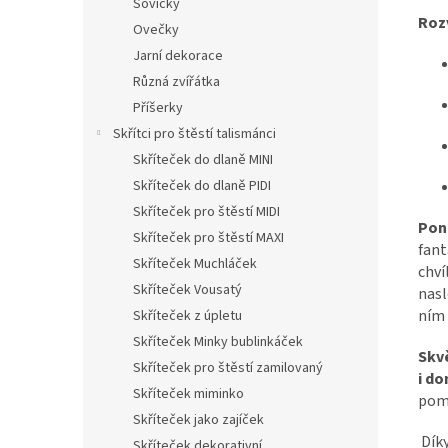
Sovičky
Rozv
Ovečky
Jarní dekorace
Různá zvířátka
Příšerky
Skřítci pro štěstí talismánci
Skříteček do dlaně MINI
Skříteček do dlaně PIDI
Skříteček pro štěstí MIDI
Pono
Skříteček pro štěstí MAXI
fant
Skříteček Muchláček
chví
Skříteček Vousatý
nasl
ním 
Skříteček z úpletu
Skříteček Minky bublinkáček
Skv
Skříteček pro štěstí zamilovaný
i do
Skříteček miminko
pomů
Skříteček jako zajíček
Díky
Skříteček dekorativní