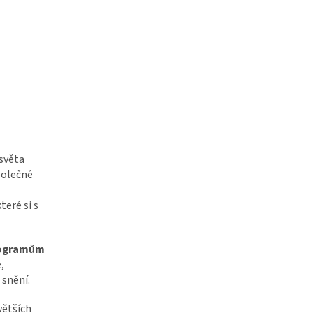
světa
polečné
eré si s
programům
,
 snění.
větších