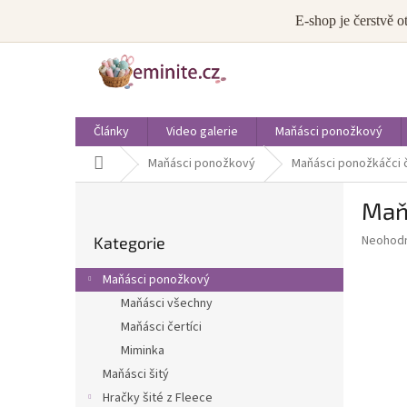
Přejít
info@eminite.cz
E-shop je čerstvě o
na
obsah
Články
Video galerie
Maňásci ponožkový
Domů
Maňásci ponožkový
Maňásci ponožkáčci 
P
Maň
o
Přeskočit
s
Průměr
Neohod
Kategorie
kategorie
t
hodnoce
r
produkt
Maňásci ponožkový
a
je
Maňásci všechny
0,0
n
z
Maňásci čertíci
n
5
í
Miminka
hvězdič
p
Maňásci šitý
a
Hračky šité z Fleece