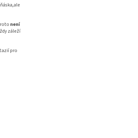
ňáska,ale
Proto
není
Vždy záleží
tazií pro