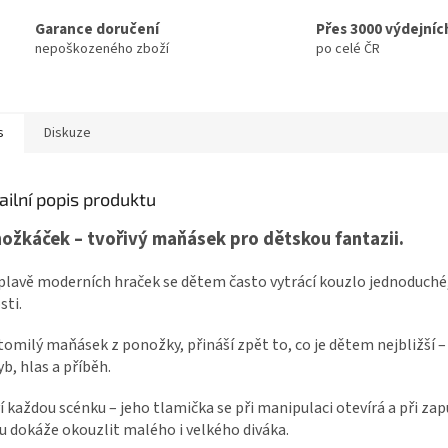
Garance doručení
Přes 3000 výdejníc
nepoškozeného zboží
po celé ČR
s
Diskuze
ailní popis produktu
ožkáček – tvořivý maňásek pro dětskou fantazii.
plavě moderních hraček se dětem často vytrácí kouzlo jednoduché
sti.
omilý maňásek z ponožky, přináší zpět to, co je dětem nejbližší –
b, hlas a příběh.
í každou scénku – jeho tlamička se při manipulaci otevírá a při zap
u dokáže okouzlit malého i velkého diváka.