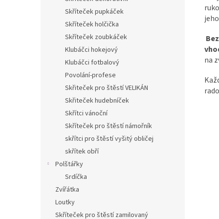
ruko
Skříteček pupkáček
jeho
Skříteček holčička
Skříteček zoubkáček
Bez
vho
Klubáčci hokejový
na z
Klubáčci fotbalový
Povolání-profese
Kaž
Skřiteček pro štěstí VELIKÁN
rado
Skřiteček hudebníček
Skřítci vánoční
Skříteček pro štěstí námořník
skřítci pro štěstí vyšitý obličej
skřítek obří
Polštářky
Srdíčka
Zvířátka
Loutky
Skříteček pro štěstí zamilovaný