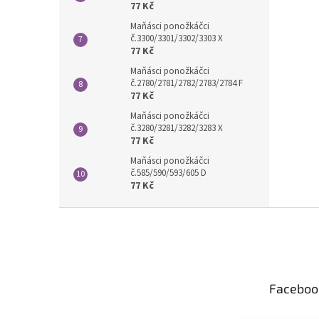
77 Kč
Maňásci ponožkáčci
č.3300/3301/3302/3303 X
77 Kč
Maňásci ponožkáčci
č.2780/2781/2782/2783/2784 F
77 Kč
Maňásci ponožkáčci
č.3280/3281/3282/3283 X
77 Kč
Maňásci ponožkáčci
č.585/590/593/605 D
77 Kč
Z
á
p
a
t
Faceboo
í