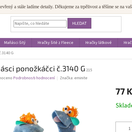
JAK NAKUPOVAT
OBCHODNÍ PODMÍNKY
PODMÍNKY OCHRANY OS
tevřený a stále ladíme detaily. Děkujeme za trpělivost a těšíme se na v
HLEDAT
Maňásci šitý
Hračky šité z Fleece
Hračky látkové
Hrač
č.3140 G
ásci ponožkáčci č.3140 G
215
né
noceno
Podrobnosti hodnocení
Značka:
eminite
ní
77 
u
Měrná
Skla
cena:
ek.