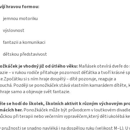
íjí hravou formou:
jemnou motoriku
výslovnost
fantazii a komunikaci
dětskou představivost
žkáček je vhodný již od útlého věku:
Maňásek otevírá dveře do 
azie – v rukou rodiče přitahuje pozornost děťátka a tvoří krásné s
le.Zpočátku si s ním hraje dospělý – dítě pozoruje, reaguje a
ouchá. Později se ponožkáček stává vlastním kamarádem dítěte, kt
hraje samo a objevuje svět fantazie.
ěle se hodí do školek, školních aktivit k různým výchovným 
mácích her.
Ponožkáček může být průvodcem v loutkovém divadle
ckou při terapii nebo večerním vypravěčem,který děti ukolébá ke
 pružnosti se snadno navléká i na dospělou ruku (velikost M–L). U 