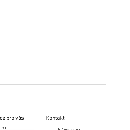
ce pro vás
Kontakt
ovat
info
@
eminite.cz