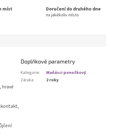
h míst
Doručení do druhého dne
na jakékoliv místo
Doplňkové parametry
Kategorie
:
Maňásci ponožkový
Záruka
:
2 roky
, hravé
 kontakt,
ůjčení