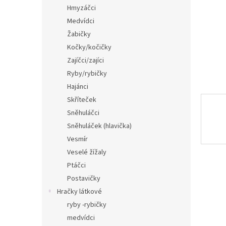
n
Hmyzáčci
e
Medvídci
l
Žabičky
Kočky/kočičky
Zajíčci/zajíci
Ryby/rybičky
Hajánci
Skříteček
Sněhuláčci
Sněhuláček (hlavička)
Vesmír
Veselé žížaly
Ptáčci
Postavičky
Hračky látkové
ryby -rybičky
medvídci