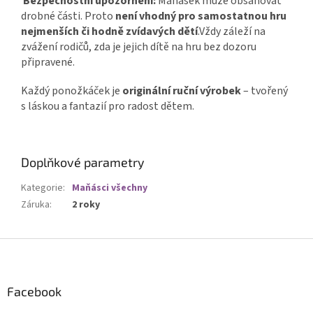
Bezpečnostní upozornění:
Maňásek může obsahovat
drobné části. Proto
není vhodný pro samostatnou hru
nejmenších či hodně zvídavých dětí
.Vždy záleží na
zvážení rodičů, zda je jejich dítě na hru bez dozoru
připravené.
Každý ponožkáček je
originální ruční výrobek
– tvořený
s láskou a fantazií pro radost dětem.
Doplňkové parametry
Kategorie
:
Maňásci všechny
Záruka
:
2 roky
Z
á
p
a
Facebook
t