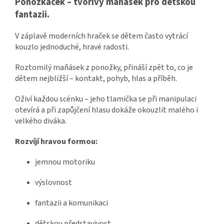
Ponožkáček – tvořivý maňásek pro dětskou
fantazii.
V záplavě moderních hraček se dětem často vytrácí
kouzlo jednoduché, hravé radosti.
Roztomilý maňásek z ponožky, přináší zpět to, co je
dětem nejbližší – kontakt, pohyb, hlas a příběh.
Oživí každou scénku – jeho tlamička se při manipulaci
otevírá a při zapůjčení hlasu dokáže okouzlit malého i
velkého diváka.
Rozvíjí hravou formou:
jemnou motoriku
výslovnost
fantazii a komunikaci
dětskou představivost