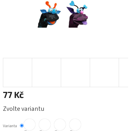
77 Kč
Měrná
Zvolte variantu
cena:
Varianta