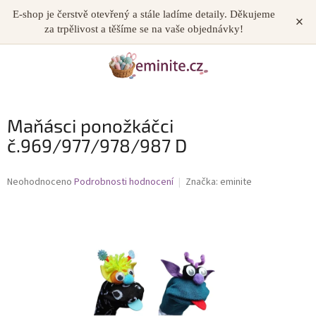
Přejít
E-shop je čerstvě otevřený a stále ladíme detaily. Děkujeme
×
NÁKUP
na
za trpělivost a těšíme se na vaše objednávky!
obsah
KOŠÍK
Maňásci ponožkáčci
č.969/977/978/987 D
Průměrné
Neohodnoceno
Podrobnosti hodnocení
Značka:
eminite
hodnocení
produktu
je
0,0
z
5
hvězdiček.