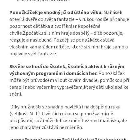
Ponožkáček je vhodný již od útlého věku:
Maňásek
otevírá dveře do světa fantazie – v rukou rodiče přitahuje
pozornost děťátka a tvoří krásné společné
chvíle.Zpočátku si s ním hraje dospělý – dítě pozoruje,
reaguje a naslouchá. Později se ponožkáček stává
vlastním kamarádem dítěte, které si s ním hraje samo a
objevuje svět fantazie.
Skvěle se hodí do školek, školních aktivit k různým
výchovným programům i domácích her.
Ponožkáček
může být průvodcem v loutkovém divadle, pomůckou při
terapii nebo večerním vypravěčem,který děti ukolébá ke
snění.
Díky pružnosti se snadno navléká i na dospělou ruku
(velikost M–L). U větších rukou se ponožka mírně
přizpůsobí, což může lehce změnit vzhled maňáska,ale
jeho charakter zůstává nezměněn.