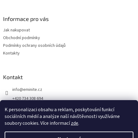
Informace pro vás
Jak nakupovat
Obchodní podmínky
Podmínky ochrany osobních údajů
Kontakty
Kontakt
info
@
eminite.cz
+420 734 308 694
Eminite.cz
K personalizaci obsahu a reklam, poskytování funkcí
sociálních médií a analýze naší návštěvnosti využíváme
soubory cookies. Více informací
zde
.
Vytvořil Shoptet