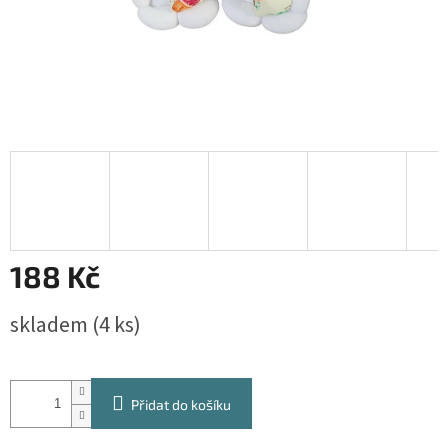
188 Kč
Měrná
skladem
(4 ks)
cena:
Přidat do košíku