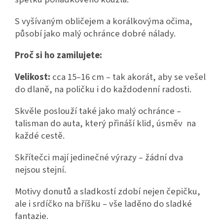
S vyšívaným obličejem a korálkovýma očima,
působí jako malý ochránce dobré nálady.
Proč si ho zamilujete:
Velikost:
cca 15–16 cm – tak akorát, aby se vešel
do dlaně, na poličku i do každodenní radosti.
Skvěle poslouží také jako malý ochránce –
talisman do auta, který přináší klid, úsměv na
každé cestě.
Skřítečci mají jedinečné výrazy – žádní dva
nejsou stejní.
Motivy donutů a sladkostí zdobí nejen čepičku,
ale i srdíčko na bříšku – vše laděno do sladké
fantazie.