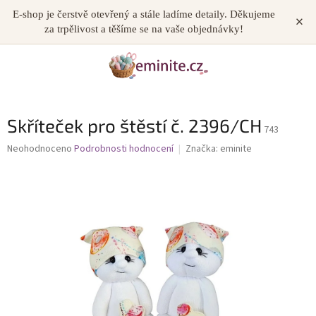
Přejít
E-shop je čerstvě otevřený a stále ladíme detaily. Děkujeme
×
NÁKUP
na
za trpělivost a těšíme se na vaše objednávky!
obsah
KOŠÍK
Skříteček pro štěstí č. 2396/CH
743
Průměrné
Neohodnoceno
Podrobnosti hodnocení
Značka:
eminite
hodnocení
produktu
je
0,0
z
5
hvězdiček.