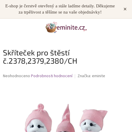
Přejít
E-shop je čerstvě otevřený a stále ladíme detaily. Děkujeme
×
NÁKUP
na
za trpělivost a těšíme se na vaše objednávky!
obsah
KOŠÍK
Skříteček pro štěstí
č.2378,2379,2380/CH
Průměrné
Neohodnoceno
Podrobnosti hodnocení
Značka:
eminite
hodnocení
produktu
je
0,0
z
5
hvězdiček.