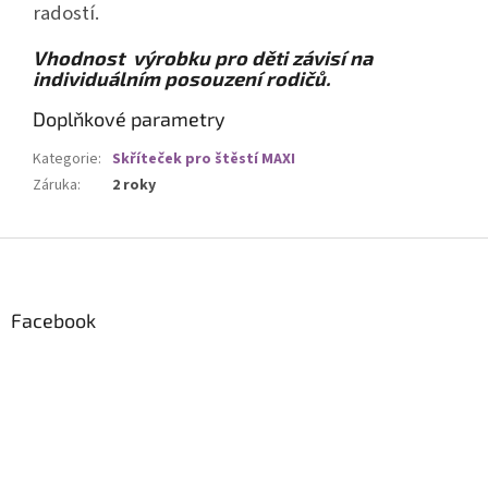
radostí.
Vhodnost výrobku pro děti závisí na
individuálním posouzení rodičů.
Doplňkové parametry
Kategorie
:
Skříteček pro štěstí MAXI
Záruka
:
2 roky
Z
á
p
a
Facebook
t
í