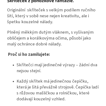
Skříteček z ponožkové fantazie.
Originální skříteček s velkým podílem ručního
šití, který v sobě nese nejen kreativitu, ale i
špetku kouzelné nálady.
Plněný měkkým dutým vláknem, s vyšívaným
obličejem a korálkovýma očima, působí jako
malý ochránce dobré nálady.
Proč si ho zamilujete:
Skřítečci mají jedinečné výrazy – žádní dva
nejsou stejní.
Každý skřítek má jedinečnou čepičku,
která je šitá převážně strojově. Čepička ladí
s růžovou mašličkou a rolničkou, které
dodávají kouzelný vzhled.