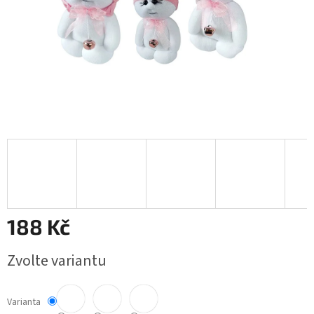
188 Kč
Měrná
Zvolte variantu
cena:
Varianta