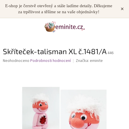
Přejít
E-shop je čerstvě otevřený a stále ladíme detaily. Děkujeme
×
NÁKUP
na
za trpělivost a těšíme se na vaše objednávky!
obsah
KOŠÍK
Skříteček-talisman XL č.1481/A
446
Průměrné
Neohodnoceno
Podrobnosti hodnocení
Značka:
eminite
hodnocení
produktu
je
0,0
z
5
hvězdiček.