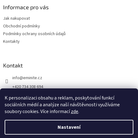
Informace pro vás
Jak nakupovat
Obchodní podmínky
Podmínky ochrany osobních údajů
Kontakty
Kontakt
info
@
eminite.cz
+420 734 308 694
Eminite.cz
K personalizaci obsahu a reklam, poskytování funkcí
sociálních médií a analýze naší návštěvnosti využíváme
soubory cookies. Více informací
zde
.
Vytvořil Shoptet
Nastavení