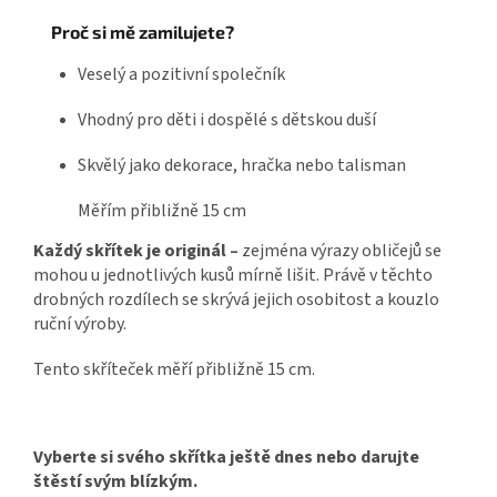
Proč si mě zamilujete?
Veselý a pozitivní společník
Vhodný pro děti i dospělé s dětskou duší
Skvělý jako dekorace, hračka nebo talisman
Měřím přibližně 15 cm
Každý skřítek je originál
zejména výrazy obličejů se
–
mohou u jednotlivých kusů mírně lišit.
Právě v těchto
drobných rozdílech se skrývá jejich osobitost a kouzlo
ruční výroby.
Tento skříteček měří přibližně 15 cm.
Vyberte si svého skřítka ještě dnes nebo darujte
štěstí svým blízkým.