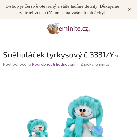
Přejít
E-shop je čerstvě otevřený a stále ladíme detaily. Děkujeme
×
NÁKUP
na
za trpělivost a těšíme se na vaše objednávky!
obsah
KOŠÍK
Sněhuláček tyrkysový č.3331/Y
560
Průměrné
Neohodnoceno
Podrobnosti hodnocení
Značka:
eminite
hodnocení
produktu
je
0,0
z
5
hvězdiček.