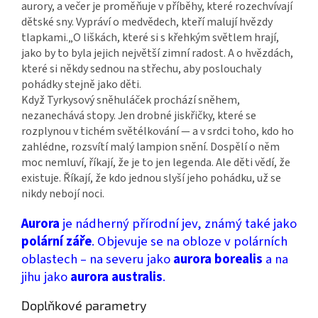
aurory, a večer je proměňuje v příběhy, které rozechvívají
dětské sny. Vypráví o medvědech, kteří malují hvězdy
tlapkami.„O liškách, které si s křehkým světlem hrají,
jako by to byla jejich největší zimní radost. A o hvězdách,
které si někdy sednou na střechu, aby poslouchaly
pohádky stejně jako děti.
Když Tyrkysový sněhuláček prochází sněhem,
nezanechává stopy. Jen drobné jiskřičky, které se
rozplynou v tichém světélkování — a v srdci toho, kdo ho
zahlédne, rozsvítí malý lampion snění. Dospělí o něm
moc nemluví, říkají, že je to jen legenda. Ale děti vědí, že
existuje. Říkají, že kdo jednou slyší jeho pohádku, už se
nikdy nebojí noci.
Aurora
je nádherný přírodní jev, známý také jako
polární záře
. Objevuje se na obloze v polárních
oblastech – na severu jako
aurora borealis
a na
jihu jako
aurora australis
.
Doplňkové parametry