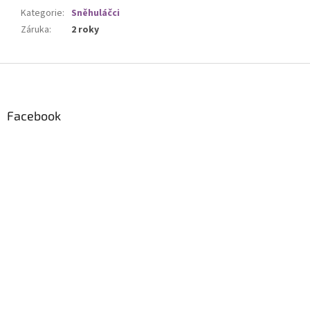
Kategorie
:
Sněhuláčci
Záruka
:
2 roky
Z
á
p
a
Facebook
t
í