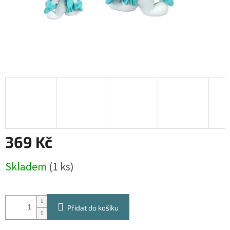
369 Kč
Měrná
Skladem
(1 ks)
cena:
Přidat do košíku