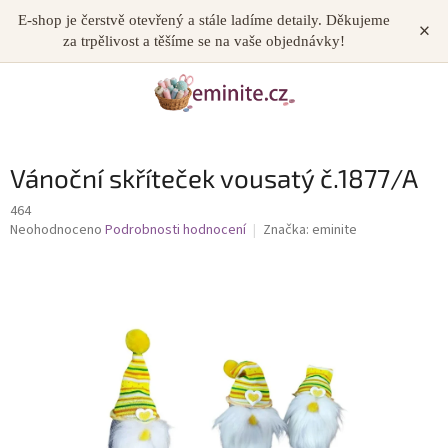
Přejít
E-shop je čerstvě otevřený a stále ladíme detaily. Děkujeme
×
NÁKUP
na
za trpělivost a těšíme se na vaše objednávky!
obsah
KOŠÍK
Vánoční skříteček vousatý č.1877/A
464
Průměrné
Neohodnoceno
Podrobnosti hodnocení
Značka:
eminite
hodnocení
produktu
je
0,0
z
5
hvězdiček.