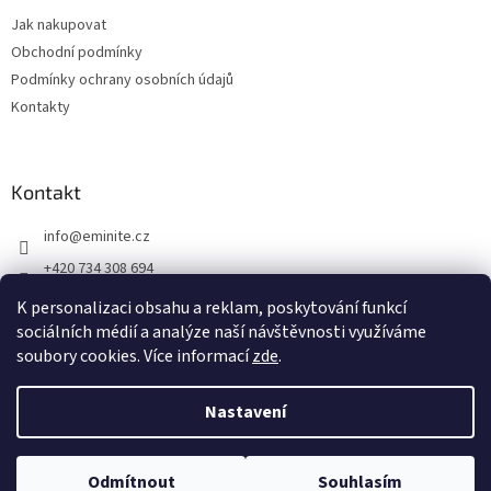
Jak nakupovat
Obchodní podmínky
Podmínky ochrany osobních údajů
Kontakty
Kontakt
info
@
eminite.cz
+420 734 308 694
Eminite.cz
K personalizaci obsahu a reklam, poskytování funkcí
sociálních médií a analýze naší návštěvnosti využíváme
soubory cookies. Více informací
zde
.
Vytvořil Shoptet
Nastavení
Copyright 2026
Eminite.cz
. Všechna práva vyhrazena.
Upravit
Odmítnout
Souhlasím
nastavení cookies