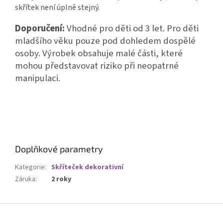
skřítek není úplně stejný.
Doporučení:
Vhodné pro děti od 3 let. Pro děti
mladšího věku pouze pod dohledem dospělé
osoby. Výrobek obsahuje malé části, které
mohou představovat riziko při neopatrné
manipulaci.
Doplňkové parametry
Kategorie
:
Skříteček dekorativní
Záruka
:
2 roky
Z
á