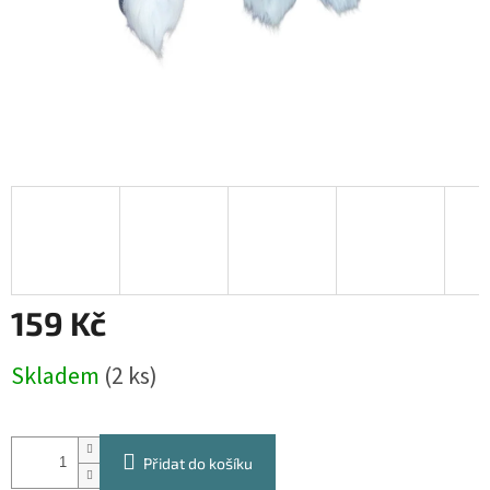
159 Kč
Měrná
Skladem
(2 ks)
cena:
Přidat do košíku