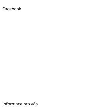
p
a
Facebook
t
í
Informace pro vás