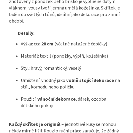
zhotovený z ponožek. Jeho bříško je vyplněné dutým
vláknem, vousy tvoří jemná umělá kožešinka. Skřítek je
laděn do světlých tónů, ideální jako dekorace pro zimní
období.
Detaily:
Výška: cca
28 cm
(včetně natažené čepičky)
Materiál: textil (ponožky, výplň, kožešinka)
Styl: hravý, romantický, veselý
Umístění: vhodný jako
volně stojící dekorace
na
stůl, komodu nebo poličku
Použití:
vánoční dekorace
, dárek, ozdoba
dětského pokoje
Každý skřítek je originál
– jednotlivé kusy se mohou
někdy mírně lišit Kouzlo ruční práce zaručuje, že žádný